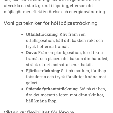
utveckla en stark grund i löpning, eftersom det
möjliggör mer effektiv rörelse och energianvändning.
Vanliga tekniker för höftböjarsträckning
Utfallsträckning:
Kliv fram i en
utfallsposition, håll ditt bakben rakt och
tryck höfterna framåt.
Duva:
Från en plankposition, för ett knä
framåt och placera det bakom din handled,
sträck ut det motsatta benet bakåt.
Fjärilssträckning:
Sitt på marken, för ihop
fotsulorna och tryck försiktigt knäna mot
golvet.
Stående fyrkantsträckning:
Stå på ett ben,
dra det motsatta foten mot dina skinkor,
håll knäna ihop.
Vikten av flexibilitet för löpare