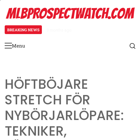
Skip
MLBPROSPECTWATCH.COM
to
content
BREAKING NEWS
3 months ago
Nedre ryggsträckning för nybörjar
Menu
Primary
Menu
HÖFTBÖJARE
STRETCH FÖR
NYBÖRJARLÖPARE:
TEKNIKER,