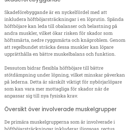
Skadeförebyggande är en nyckelfördel med att
inkludera höftböjarsträckningar i en löprutin. Spända
höftböjare kan leda till obalanser och belastning på
andra muskler, vilket ökar risken för skador som
höftsmärta, nedre ryggsmärta och knäproblem. Genom
att regelbundet sträcka dessa muskler kan löpare
upprätthålla en bättre muskelbalans och funktion.
Dessutom bidrar flexibla höftböjare till bättre
stötdämpning under löpning, vilket minskar påverkan
på lederna. Detta är särskilt viktigt för nybörjarlöpare
som kan vara mer mottagliga för skador när de
anpassar sig till nya fysiska krav.
Översikt över involverade muskelgrupper
De primära muskelgrupperna som är involverade i
höftböjarsträckningar inkluderar iliopsoas, rectus