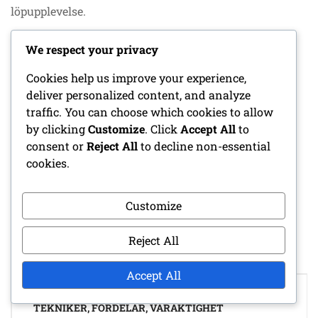
löpupplevelse.
Relaterade artiklar
We respect your privacy
Cookies help us improve your experience,
Patellar tendinit hos nybörjarlöpare:
deliver personalized content, and analyze
Inflammation, symtom, riskfaktorer
traffic. You can choose which cookies to allow
Isterapi för knäsmärta: Fördelar, metoder,
by clicking
Customize
. Click
Accept All
to
timing
consent or
Reject All
to decline non-essential
Skumrullningstekniker för löpare:
cookies.
Fördelar, metoder, frekvens
Customize
POSTED IN
ORSAKER TILL KNÄSMÄRTA
Reject All
Accept All
Post
NEDRE RYGGSTRÄCKNING FÖR NYBÖRJARLÖPARE:
navigation
TEKNIKER, FÖRDELAR, VARAKTIGHET