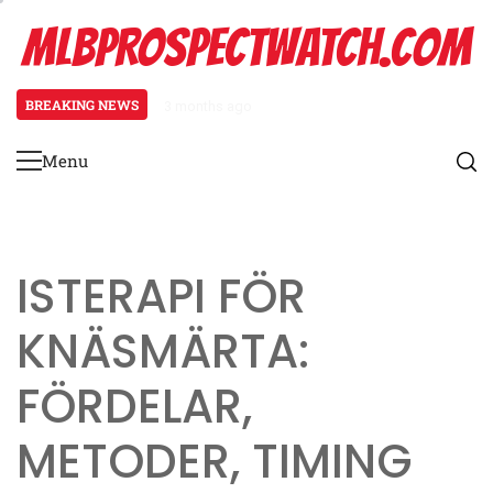
Skip
MLBPROSPECTWATCH.COM
to
content
BREAKING NEWS
3 months ago
Nedre ryggsträckning för nybörjar
Menu
Primary
Menu
ISTERAPI FÖR
KNÄSMÄRTA:
FÖRDELAR,
METODER, TIMING