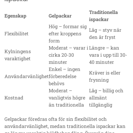
Traditionella
Egenskap
Gelpackar
ispackar
Hög – formar sig
Låg – styv när
Flexibilitet
efter kroppens
den är fryst
form
Moderat – varar i
Längre – kan
Kylningens
cirka 20-30
vara i upp till 30-
varaktighet
minuter
40 minuter
Enkel – ingen
Kräver is eller
Användarvänlighet
förberedelse
frysning
behövs
Moderat –
Låg – billig och
Kostnad
vanligtvis högre
allmänt
än traditionella
tillgänglig
Gelpackar föredras ofta för sin flexibilitet och
användarvänlighet, medan traditionella ispackar kan